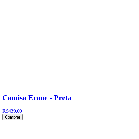
Camisa Erane - Preta
R$439,00
Comprar