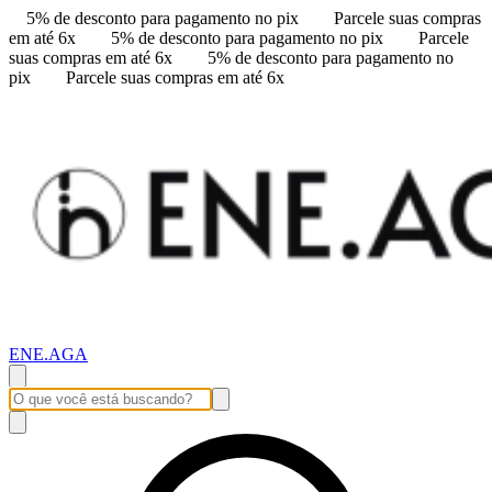
5% de desconto para pagamento no pix
Parcele suas compras
em até 6x
5% de desconto para pagamento no pix
Parcele
suas compras em até 6x
5% de desconto para pagamento no
pix
Parcele suas compras em até 6x
ENE.AGA