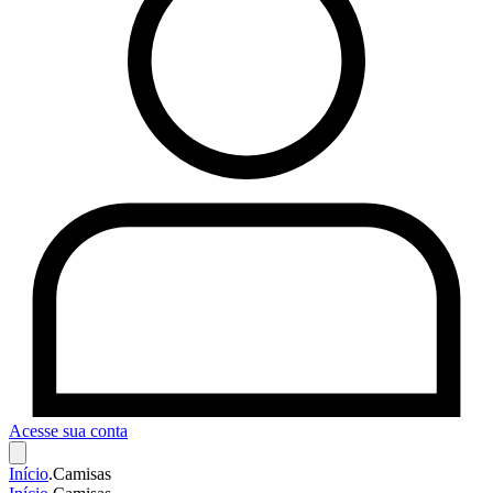
Acesse sua conta
Início
.
Camisas